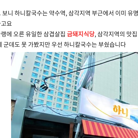
 보니 하니칼국수는 약수역, 삼각지역 부근에서 이미 유
라고요
랭에 오른 유일한 삼겹살집
금돼지식당
, 삼각지역의 맛
세 군데도 못 가봤지만 우선 하니칼국수는 부쉈습니다