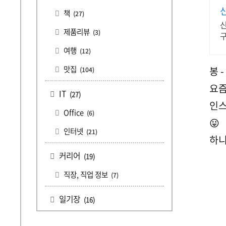
책
(27)
제품리뷰
(3)
구
여행
(12)
맛집
봉 - 
(104)
요즘
IT
(27)
인스
Office
(6)
😛
인터넷
(21)
하니
커리어
(19)
직장, 직업 정보
(7)
일기장
(16)