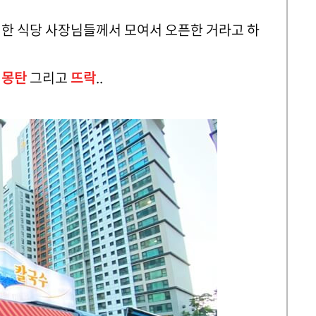
명한 식당 사장님들께서 모여서 오픈한 거라고 하
집
몽탄
그리고
뜨락
..