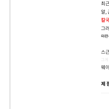
최근
알,
칼국
그
이런
스근
그게
웨이
제 