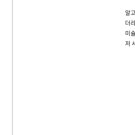
알고
더
미슐
저 