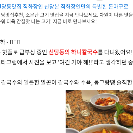
신당동맛집 직화장인 신당본 직화장인만의 특별한 돈마구로
신당맛집추천, 소문난 고기 맛집을 지금 만나보세요. 차원이 다른 맛
워 더욱 감칠맛 나는 고기! 지금 바로 만나보세요!
하 - 🙋🏻‍♂️
 핫플로 급부상 중인
신당동의 하니칼국수
를 다녀왔어요!
타그램에서 사진을 보고 '여긴 가야 해!!'라고 생각하던
칼국수의 얼큰한 알곤이 칼국수와 수육, 동그랑땡 솔직한 