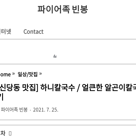
파이어족 빈봉
 인터넷
Contact
Home
일상/맛집
신당동 맛집] 하니칼국수 / 얼큰한 알곤이칼국수 수육 동그랑땡 / 핫플 솔직후
기
파이어족 빈봉
2021. 7. 25.
목차
