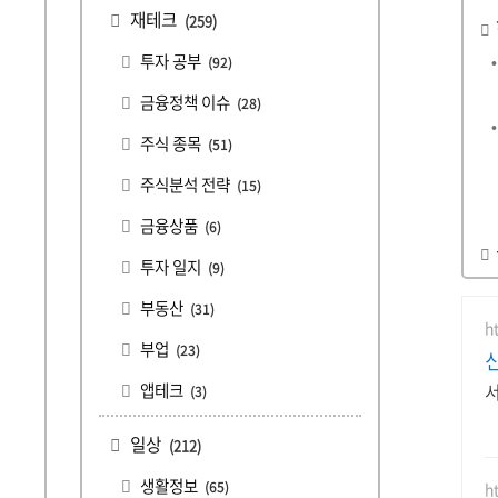
재테크
(259)
투자 공부
(92)
금융정책 이슈
(28)
주식 종목
(51)
주식분석 전략
(15)
금융상품
(6)
투자 일지
(9)
부동산
(31)
h
부업
(23)
앱테크
(3)
일상
(212)
생활정보
(65)
h