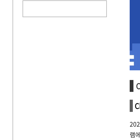
C
20
램에