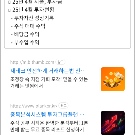
25년 4월 지출, 투자금
25년 4월 투자현황
투자자산 성장기록
주식 매매 수익
배당금 수익
부수입 수익
http://m.bithumb.com
광고
재테크 안전하게 거래하는법 신규
가입 시 5만원 혜택
조정장 속 저점 기회 포착! 믿을 수 있는
거래는 빗썸에서
https://www.plankor.kr/
광고
종목분석시스템 투자그룹플랜 가
입즉시 무료리포트 100%
주식 공부 시작은 완벽한 분석부터! 1분
만에 받는 무료 종목 리포트 신청하기