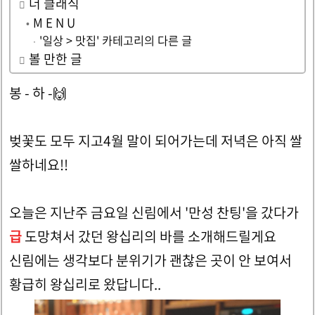
더 클래식
M E N U
'일상 > 맛집' 카테고리의 다른 글
볼 만한 글
봉 - 하 -🙌
벚꽃도 모두 지고4월 말이 되어가는데 저녁은 아직 쌀
쌀하네요!!
오늘은 지난주 금요일 신림에서 '만성 찬팅'을 갔다가
급
도망쳐서 갔던 왕십리의 바를 소개해드릴게요
신림에는 생각보다 분위기가 괜찮은 곳이 안 보여서
황급히 왕십리로 왔답니다..