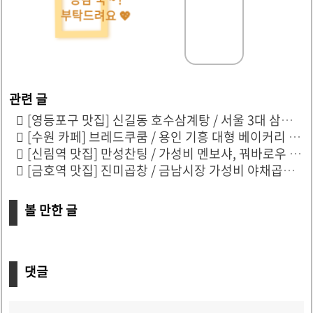
부탁드려요 💖
[영등포구 맛집] 신길동 호수삼계탕 / 서울 3대 삼계탕 맛집 / 수요미식회 들깨삼계탕
[수원 카페] 브레드쿠쿰 / 용인 기흥 대형 베이커리 카페 / 넓은 루프탑 카페
[신림역 맛집] 만성찬팅 / 가성비 멘보샤, 꿔바로우 맛집 / 중국 느낌 물씬
[금호역 맛집] 진미곱창 / 금남시장 가성비 야채곱창 / 푸딘코 맛집 솔직후기
볼 만한 글
댓글