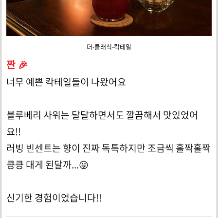
더-클래식-칵테일
짠 🎉
너무 예쁜 칵테일들이 나왔어요
블루베리 사워는 달달하면서도 깔끔해서 맛있었어
요!!
러빙 빈센트는 향이 진짜 독특하지만 조금씩 홀짝홀짝
킁킁 대게 된달까...😛
신기한 경험이었습니다!!