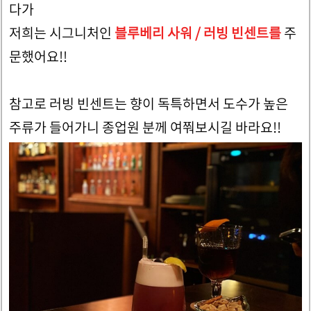
다가
저희는 시그니처인
블루베리 사워 / 러빙 빈센트를
주
문했어요!!
참고로 러빙 빈센트는 향이 독특하면서 도수가 높은
주류가 들어가니 종업원 분께 여쭤보시길 바라요!!