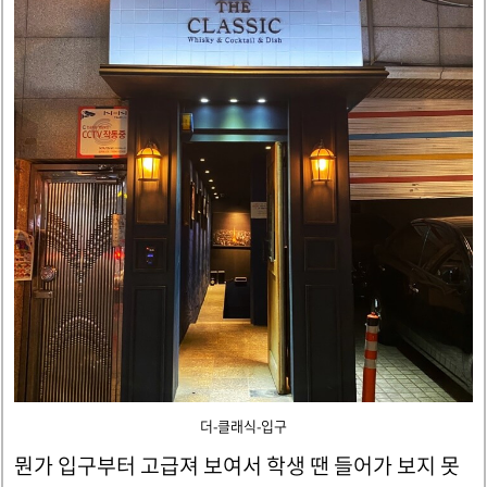
더-클래식-입구
뭔가 입구부터 고급져 보여서 학생 땐 들어가 보지 못