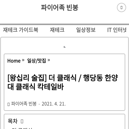
파이어족 빈봉
재테크 가이드북
재테크
일상정보
IT 인터넷
Home
일상/맛집
[왕십리 술집] 더 클래식 / 행당동 한양
대 클래식 칵테일바
파이어족 빈봉
2021. 4. 21.
목차
