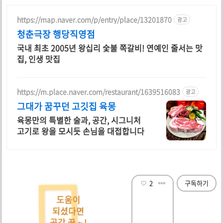
https://map.naver.com/p/entry/place/13201870
광고
청춘극장 행당직영점
국내 최초 2005년 왕십리 숯불 쪽갈비! 연예인 줄서는 맛
집, 인생 맛집
https://m.place.naver.com/restaurant/1639516083
광고
그대가 꿈꾸던 고깃집 육몽
육몽만의 특별한 술과, 공간, 시그니처
고기로 왕을 모시듯 손님을 대접합니다
2
구독하기
도움이
되셨다면
공감 꾹 ~ !