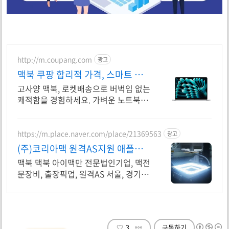
http://m.coupang.com
광고
맥북 쿠팡 합리적 가격, 스마트 선
택
고사양 맥북, 로켓배송으로 버벅임 없는
쾌적함을 경험하세요. 가벼운 노트북,
어디든 함께! 와우회원 무제한 무료배
송으로 편리하게.
https://m.place.naver.com/place/21369563
광고
(주)코리아맥 원격AS지원 애플정
식자격보유 신속출장점검
맥북 맥북 아이맥만 전문법인기업, 맥전
문장비, 출장픽업, 원격AS 서울, 경기,
인천 일부지역 당일 출장, 픽업전문엔지
니어 대기
3
구독하기